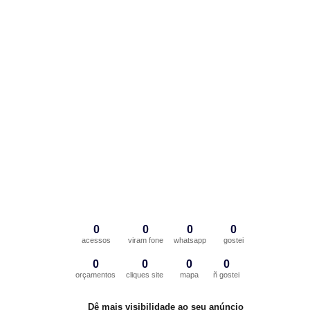
0
0
0
0
acessos
viram fone
whatsapp
gostei
0
0
0
0
orçamentos
cliques site
mapa
ñ gostei
Dê mais visibilidade ao seu anúncio