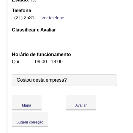
Telefone
(21) 2531-7080
ver telefone
Classificar e Avaliar
Horário de funcionamento
Qui:
09:00 - 18:00
Seg:
09:00
-
18:00
Gostou desta empresa?
Ter:
09:00
-
18:00
Qua:
09:00
-
18:00
Qui:
09:00
-
18:00
Sex:
09:00
-
18:00
Mapa
Avaliar
Sáb:
Fechado
Dom:
Fechado
Sugerir correção