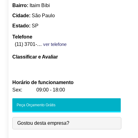
Bairro:
Itaim Bibi
Cidade:
São Paulo
Estado:
SP
Telefone
(11) 3701-1930
ver telefone
Classificar e Avaliar
Horário de funcionamento
Sex:
09:00 - 18:00
Seg:
09:00
-
18:00
Peça Orçamento Grátis
Ter:
09:00
-
18:00
Qua:
09:00
-
18:00
Gostou desta empresa?
Qui:
09:00
-
18:00
Sex:
09:00
-
18:00