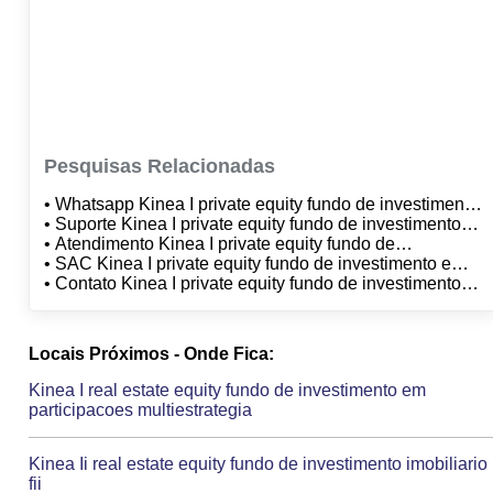
Pesquisas Relacionadas
• Whatsapp Kinea I private equity fundo de investimento
em participacoes multiestrategia
• Suporte Kinea I private equity fundo de investimento
em participacoes multiestrategia
• Atendimento Kinea I private equity fundo de
investimento em participacoes multiestrategia
• SAC Kinea I private equity fundo de investimento em
participacoes multiestrategia
• Contato Kinea I private equity fundo de investimento
em participacoes multiestrategia
Locais Próximos - Onde Fica:
Kinea I real estate equity fundo de investimento em
participacoes multiestrategia
Kinea Ii real estate equity fundo de investimento imobiliario
fii