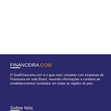
FINANCEIRA
.COM
O QualFinanceira.com é o guia mais completo com empresas de
Financeira em todo Brasil, reunindo informações e contatos de
estabelecimentos instalados em todas as regiões do país.
Sobre Nós