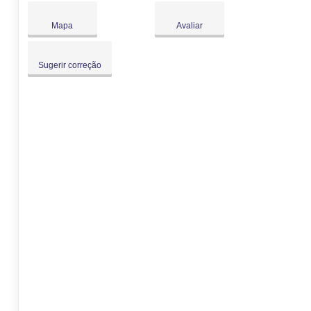
Sáb:
Fechado
Dom:
Fechado
Mapa
Avaliar
Sugerir correção