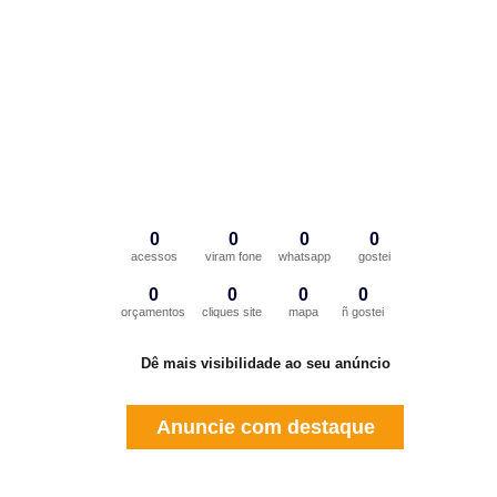
0
0
0
0
acessos
viram fone
whatsapp
gostei
0
0
0
0
orçamentos
cliques site
mapa
ñ gostei
Dê mais visibilidade ao seu anúncio
Anuncie com destaque