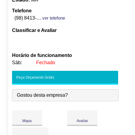
Telefone
(98) 8413-6443
ver telefone
Classificar e Avaliar
Horário de funcionamento
Sáb:
Fechado
Seg:
09:00
-
18:00
Peça Orçamento Grátis
Ter:
09:00
-
18:00
Qua:
09:00
-
18:00
Gostou desta empresa?
Qui:
09:00
-
18:00
Sex:
09:00
-
18:00
Sáb:
Fechado
Dom:
Fechado
Mapa
Avaliar