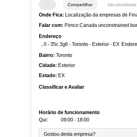
Compartilhar
Não reivindicada
Onde Fica:
Localização da empresas de Fina
Falar com:
Pimco Canada unconstrained bond
Endereço
, 0 - 35c 3g6 - Toronto - Exterior - EX
Endere
Bairro:
Toronto
Cidade:
Exterior
Estado:
EX
Classificar e Avaliar
Horário de funcionamento
Qui:
09:00 - 18:00
Seg:
09:00
-
18:00
Gostou desta empresa?