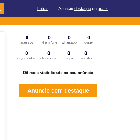
Entrar
|
Anuncie
destaque
ou
grátis
0
0
0
0
acessos
viram fone
whatsapp
gostei
0
0
0
0
orçamentos
cliques site
mapa
ñ gostei
Dê mais visibilidade ao seu anúncio
Anuncie com destaque