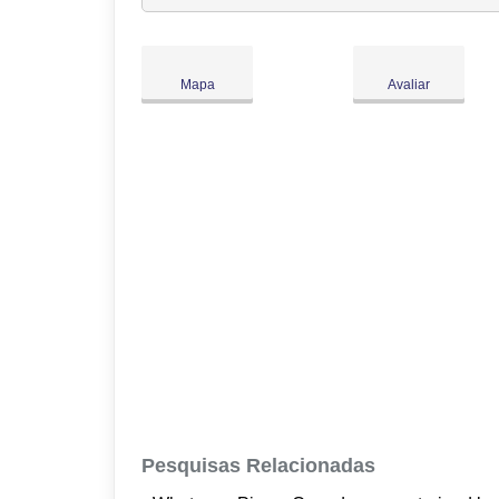
Ter:
09:00
-
18:00
Qua:
09:00
-
18:00
Qui:
09:00
-
18:00
Mapa
Avaliar
Sex:
09:00
-
18:00
Sáb:
Fechado
Dom:
Fechado
Pesquisas Relacionadas