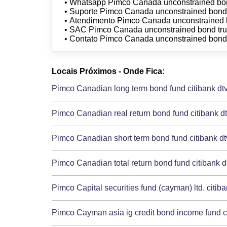
• Whatsapp Pimco Canada unconstrained bond
• Suporte Pimco Canada unconstrained bond t
• Atendimento Pimco Canada unconstrained b
• SAC Pimco Canada unconstrained bond trus
• Contato Pimco Canada unconstrained bond t
Locais Próximos - Onde Fica:
Pimco Canadian long term bond fund citibank dt
Pimco Canadian real return bond fund citibank d
Pimco Canadian short term bond fund citibank d
Pimco Canadian total return bond fund citibank 
Pimco Capital securities fund (cayman) ltd. citib
Pimco Cayman asia ig credit bond income fund c