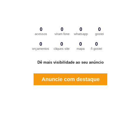
0
0
0
0
acessos
viram fone
whatsapp
gostei
0
0
0
0
orçamentos
cliques site
mapa
ñ gostei
Dê mais visibilidade ao seu anúncio
Anuncie com destaque