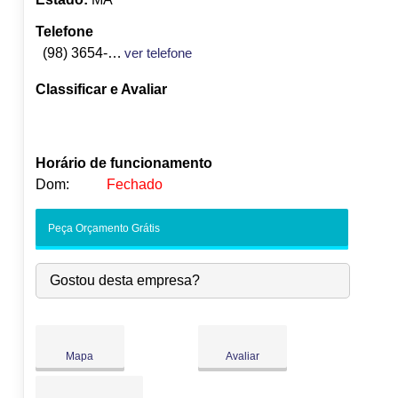
Telefone
(98) 3654-2908
ver telefone
Classificar e Avaliar
Horário de funcionamento
Dom:
Fechado
Seg:
09:00
-
18:00
Peça Orçamento Grátis
Ter:
09:00
-
18:00
Qua:
09:00
-
18:00
Gostou desta empresa?
Qui:
09:00
-
18:00
Sex:
09:00
-
18:00
Sáb:
Fechado
Dom:
Fechado
Mapa
Avaliar