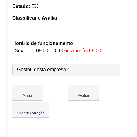
Estado:
EX
Classificar e Avaliar
Horário de funcionamento
●
Sex
09:00 - 18:00
Abre às 09:00
Seg:
09:00
-
18:00
Gostou desta empresa?
Ter:
09:00
-
18:00
Qua:
09:00
-
18:00
Qui:
09:00
-
18:00
●
Sex:
09:00
-
18:00
Abre às 09:00
Mapa
Avaliar
Sáb:
Fechado
Dom:
Fechado
Sugerir correção