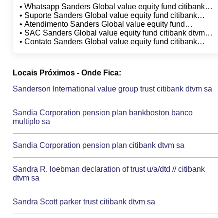
• Whatsapp Sanders Global value equity fund citibank
dtvm sa
• Suporte Sanders Global value equity fund citibank
dtvm sa
• Atendimento Sanders Global value equity fund
citibank dtvm sa
• SAC Sanders Global value equity fund citibank dtvm
sa
• Contato Sanders Global value equity fund citibank
dtvm sa
Locais Próximos - Onde Fica:
Sanderson International value group trust citibank dtvm sa
Sandia Corporation pension plan bankboston banco
multiplo sa
Sandia Corporation pension plan citibank dtvm sa
Sandra R. loebman declaration of trust u/a/dtd // citibank
dtvm sa
Sandra Scott parker trust citibank dtvm sa