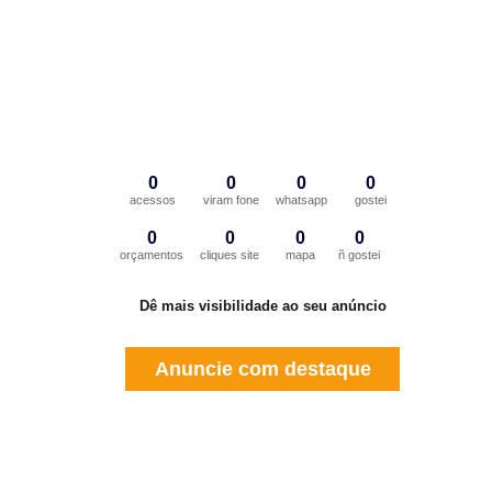
0
0
0
0
acessos
viram fone
whatsapp
gostei
0
0
0
0
orçamentos
cliques site
mapa
ñ gostei
Dê mais visibilidade ao seu anúncio
Anuncie com destaque