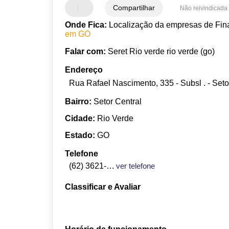
Compartilhar
Não reivindicada
Onde Fica:
Localização da empresas de Fina
em GO
Falar com:
Seret Rio verde rio verde (go)
Endereço
Rua Rafael Nascimento, 335 - Subsl . - Seto
Bairro:
Setor Central
Cidade:
Rio Verde
Estado:
GO
Telefone
(62) 3621-0375
ver telefone
Classificar e Avaliar