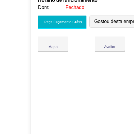
Horário de funcionamento
Dom:
Fechado
Seg:
09:00
-
18:00
Gostou desta emp
Peça Orçamento Grátis
Ter:
09:00
-
18:00
Qua:
09:00
-
18:00
Qui:
09:00
-
18:00
●
Mapa
Avaliar
Sex:
09:00
-
18:00
Abre às 09:00
Sáb:
Fechado
Dom:
Fechado