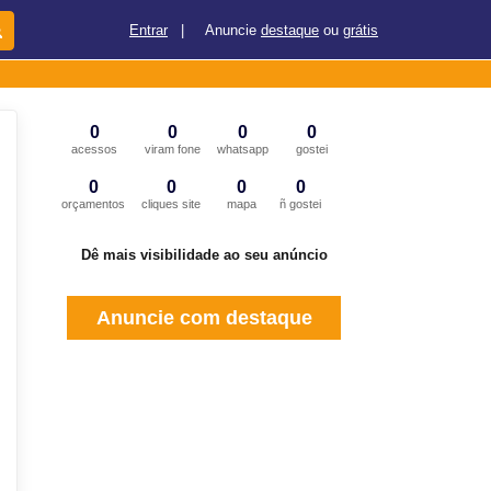
Entrar
|
Anuncie
destaque
ou
grátis
0
0
0
0
acessos
viram fone
whatsapp
gostei
0
0
0
0
orçamentos
cliques site
mapa
ñ gostei
Dê mais visibilidade ao seu anúncio
Anuncie com destaque