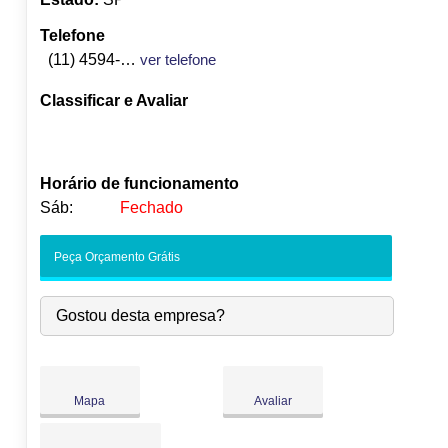
Telefone
(11) 4594-2477
ver telefone
Classificar e Avaliar
Horário de funcionamento
Sáb:
Fechado
Seg:
09:00
-
18:00
Peça Orçamento Grátis
Ter:
09:00
-
18:00
Qua:
09:00
-
18:00
Gostou desta empresa?
Qui:
09:00
-
18:00
Sex:
09:00
-
18:00
Sáb:
Fechado
Dom:
Fechado
Mapa
Avaliar