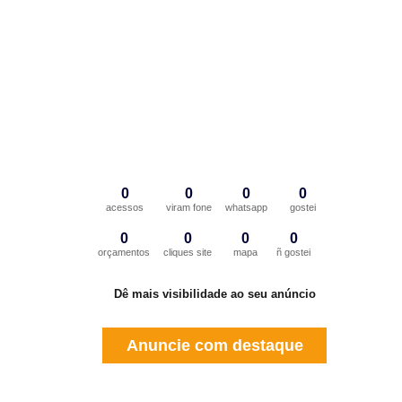
0
0
0
0
acessos
viram fone
whatsapp
gostei
0
0
0
0
orçamentos
cliques site
mapa
ñ gostei
Dê mais visibilidade ao seu anúncio
Anuncie com destaque