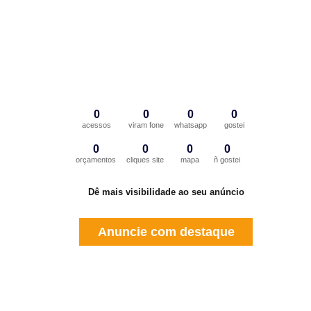
0
0
0
0
acessos
viram fone
whatsapp
gostei
0
0
0
0
orçamentos
cliques site
mapa
ñ gostei
Dê mais visibilidade ao seu anúncio
Anuncie com destaque