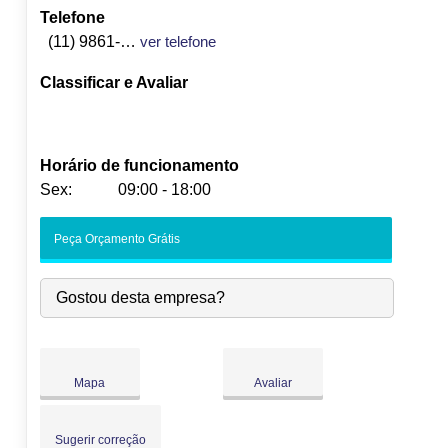
Telefone
(11) 9861-7802
ver telefone
Classificar e Avaliar
Horário de funcionamento
Sex:
09:00 - 18:00
Seg:
09:00
-
18:00
Peça Orçamento Grátis
Ter:
09:00
-
18:00
Qua:
09:00
-
18:00
Gostou desta empresa?
Qui:
09:00
-
18:00
Sex:
09:00
-
18:00
Sáb:
Fechado
Dom:
Fechado
Mapa
Avaliar
Sugerir correção